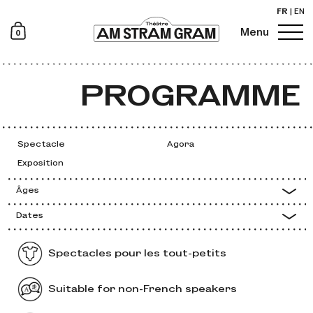
FR
|
EN
0
Menu
Newsletter
PROGRAMME
Spectacle
Agora
Exposition
Âges
Dates
Spectacles pour les tout-petits
Suitable for non-French speakers