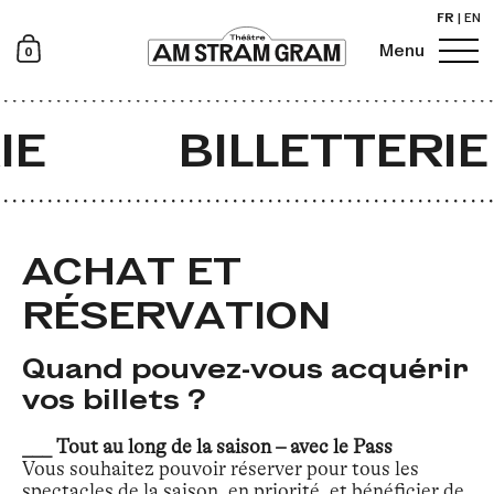
FR
|
EN
0
Menu
Newsletter
IE
BILLETTERIE
ACHAT ET
RÉSERVATION
Quand pouvez-vous acquérir
vos billets ?
___ Tout au long de la saison – avec le Pass
Vous souhaitez pouvoir réserver pour tous les
spectacles de la saison, en priorité, et bénéficier de