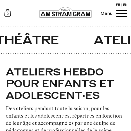
FR
|
EN
0
Menu
Newsletter
THÉÂTRE
ATEL
ATELIERS HEBDO
POUR ENFANTS ET
ADOLESCENT·ES
Des ateliers pendant toute la saison, pour les
enfants et les adolescent·es, réparti·es en fonction
de leur âge et accompagné·es par une équipe de
pédagogues et de professionnel·les de la scène –