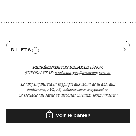
BILLETS
?
REPRÉSENTATION RELAX LE 15 NOV.
(INFOS/RÉSAS:
muriel.maggos@amstramgram.ch
)
Le tarif Enfant/réduit s’applique aux moins de 18 ans, aux
étudiant·es, AVS, AI, chômeur·euses et apprenti·es.
Ce spectacle fait partie du dispositif
Circulez, soyez infidèles !
Voir le panier
0