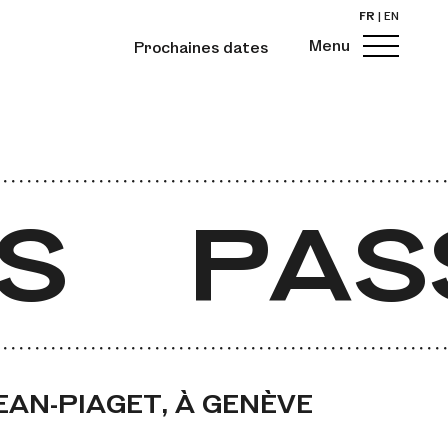
FR
|
EN
Menu
Prochaines dates
S
PAS
JEAN-PIAGET, À GENÈVE