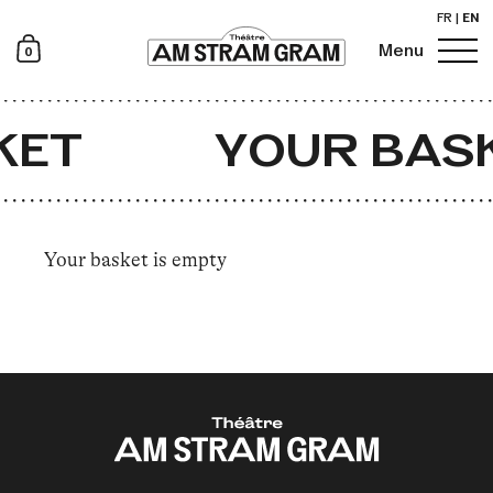
FR
|
EN
0
Menu
Newsletter
KET
YOUR BAS
Your basket is empty