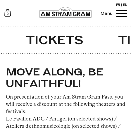
FR
|
EN
0
Menu
Newsletter
TICKETS
T
MOVE ALONG, BE
UNFAITHFUL!
On presentation of your Am Stram Gram Pass, you
will receive a discount at the following theaters and
festivals:
Le Pavillon ADC
/
Antigel
(on selected shows) /
Ateliers d'ethnomusicologie
(on selected shows) /